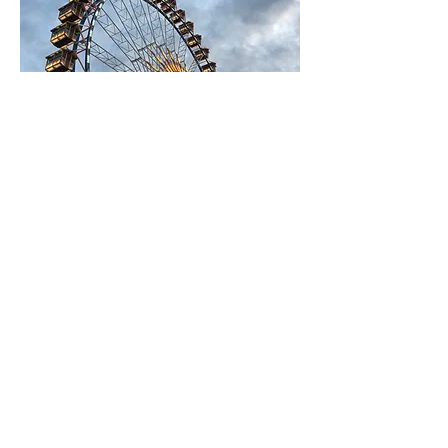
Maftuna
Zahnärztliche Assistenz
Maftuna unterstützt uns im
Bereich der zahnärztlichen
Assistenz. Mit ihrer ruhigen
und freundlichen Art schafft sie
eine entspannte
Behandlungsatmosphäre